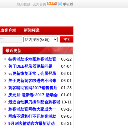
加入收藏
设为首页
热血客户端
新闻频道
最近更新
挂机辅助多地图刺客辅助官
06-22
网专业制作脚本
关于DEE登录器更新问题
04-04
云更新恢复正常，会员登录
06-01
刺客点击更新就可以了
关于更新刺客啦进去不出来
06-01
登录器处理办法
刺客辅助官网2017销售售后
01-23
规则
庆元旦·迎新春·2017·活动会
01-01
员时间增加百分之50
最近自动飘刀插件配合刺客辅
10-11
助说明
刺客辅助官网教大家成为一
09-16
个高手
网络不通和打不开刺客辅助
09-05
解决办法
9月刺客辅助官方最新活动
08-31