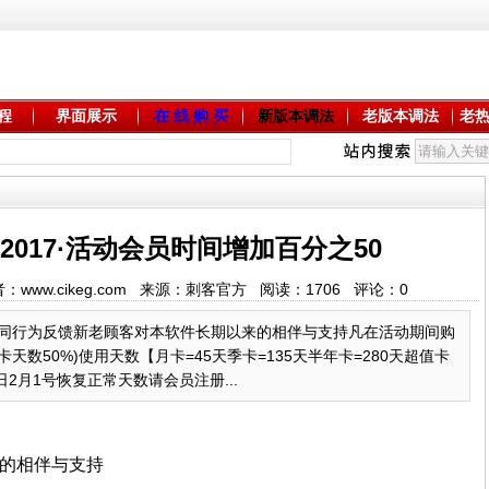
程
界面展示
在 线 购 买
新版本调法
老版本调法
老
2017·活动会员时间增加百分之50
 作者：www.cikeg.com 来源：刺客官方 阅读：
1706
评论：
0
·你我同行为反馈新老顾客对本软件长期以来的相伴与支持凡在活动期间购
数50%)使用天数【月卡=45天季卡=135天半年卡=280天超值卡
日2月1号恢复正常天数请会员注册...
的相伴与支持