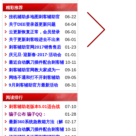
精彩推荐
挂机辅助多地图刺客辅助官
06-22
网专业制作脚本
关于DEE登录器更新问题
04-04
云更新恢复正常，会员登录
06-01
刺客点击更新就可以了
关于更新刺客啦进去不出来
06-01
登录器处理办法
刺客辅助官网2017销售售后
01-23
规则
庆元旦·迎新春·2017·活动会
01-01
员时间增加百分之50
最近自动飘刀插件配合刺客辅
10-11
助说明
刺客辅助官网教大家成为一
09-16
个高手
网络不通和打不开刺客辅助
09-05
解决办法
9月刺客辅助官方最新活动
08-31
阅读排行
刺客辅助老版本5.01适合战
07-10
士（出刀猛，刷刷的）
骗子公布 骗子QQ：
01-28
210288557 官方销售-小琦
最新360系统急救箱方法（解
02-17
决打不开刺客辅助和官网的问题）
最近自动飘刀插件配合刺客辅
10-11