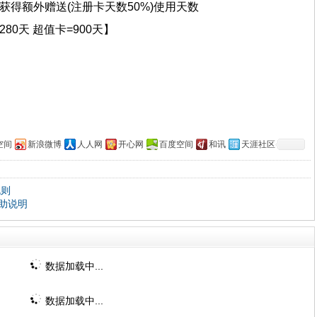
得额外赠送(注册卡天数50%)使用天数
280天 超值卡=900天】
空间
新浪微博
人人网
开心网
百度空间
和讯
天涯社区
规则
助说明
数据加载中...
数据加载中...