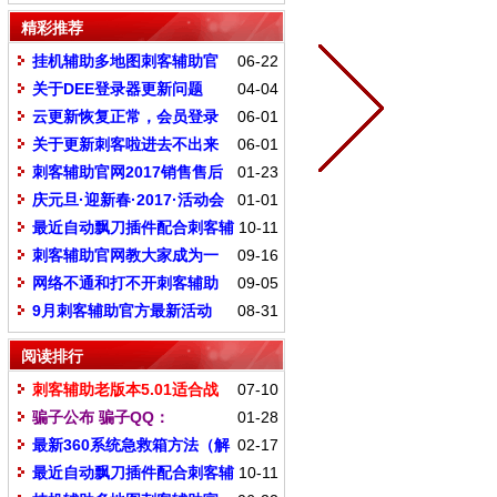
精彩推荐
挂机辅助多地图刺客辅助官
06-22
网专业制作脚本
关于DEE登录器更新问题
04-04
云更新恢复正常，会员登录
06-01
刺客点击更新就可以了
关于更新刺客啦进去不出来
06-01
登录器处理办法
刺客辅助官网2017销售售后
01-23
规则
庆元旦·迎新春·2017·活动会
01-01
员时间增加百分之50
最近自动飘刀插件配合刺客辅
10-11
助说明
刺客辅助官网教大家成为一
09-16
个高手
网络不通和打不开刺客辅助
09-05
解决办法
9月刺客辅助官方最新活动
08-31
阅读排行
刺客辅助老版本5.01适合战
07-10
士（出刀猛，刷刷的）
骗子公布 骗子QQ：
01-28
210288557 官方销售-小琦
最新360系统急救箱方法（解
02-17
决打不开刺客辅助和官网的问题）
最近自动飘刀插件配合刺客辅
10-11