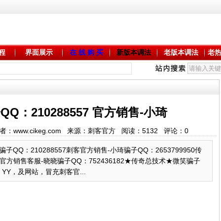
程
界面展示
在 线 购 买
新版本调法
老版本调法
老
Q：210288557 官方销售-小琦
8 作者：www.cikeg.com 来源：刺客官方 阅读：
5132
评论：
0
m骗子QQ：210288557刺客官方销售-小琦骗子QQ：2653799950传
4官方销售客服-晓晓骗子QQ：752436182★传奇总技术★微笑骗子
YY，及网站，冒充刺客官...