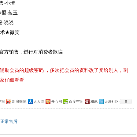
销售-小琦
卡盟-蓝玉
服-晓晓
技术★微笑
客官方销售，进行对消费者欺骗
辅助会员的超级密码 ，多次把会员的资料改了卖给别人，刺
家仔细看看
空间
新浪微博
人人网
开心网
百度空间
和讯
天涯社区
0
复正常售后
可