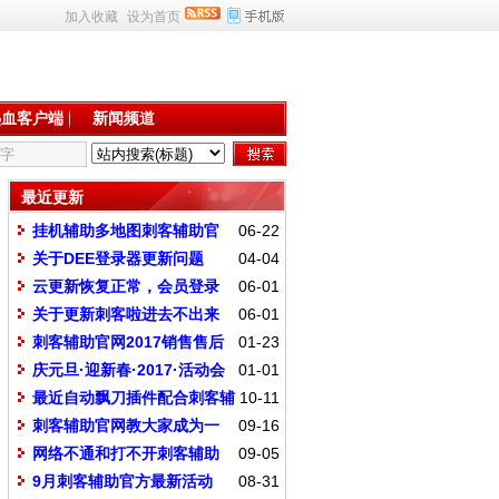
加入收藏
设为首页
热血客户端
新闻频道
最近更新
挂机辅助多地图刺客辅助官
06-22
网专业制作脚本
关于DEE登录器更新问题
04-04
云更新恢复正常，会员登录
06-01
刺客点击更新就可以了
关于更新刺客啦进去不出来
06-01
登录器处理办法
刺客辅助官网2017销售售后
01-23
规则
庆元旦·迎新春·2017·活动会
01-01
员时间增加百分之50
最近自动飘刀插件配合刺客辅
10-11
助说明
刺客辅助官网教大家成为一
09-16
个高手
网络不通和打不开刺客辅助
09-05
解决办法
9月刺客辅助官方最新活动
08-31